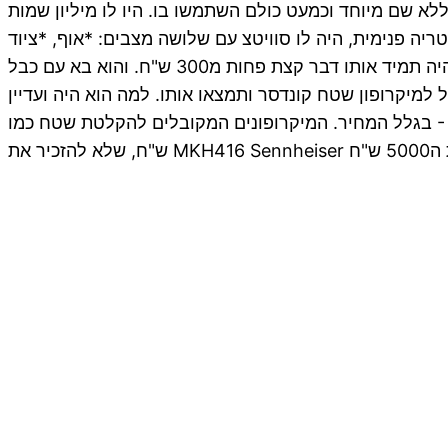
ן קונדסר ללא שם מיוחד וכמעט כולם השתמשו בו. היו לו מיליון שמות
ריה פנימית, היה לו סוויטצ עם שלושה מצבים: *אוף, *ציוד
של תבנית קרדיו וציור של תבנית סופר-קרדיו. והמחיר שלו היה תמיד אותו דבר קצת פחות מ300 ש"ח. והוא בא עם כבל XLR, מחזיק מיקרופון ובקופסה שחורה ארוכה. ואני בטוח
ל למיקרופון שטח קונדסר ותמצאו אותו. למה הוא היה ועדיין
ונים המקובלים להקלטת שטח כמו Audio-Technica’s AT897 או Sennheiser ME 66 היו הרבה יותר יקרים קצת מעל 1000