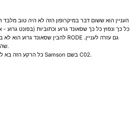
העניין הוא ששום דבר במיקרופון הזה לא היה טוב מלבד ה
כל כך ונפוץ כל כך שסאונד גרוע וכתוביות (בפונט גרוע 
להבין שסאונד גרוע הוא לא באשמת
ועברנו לRODE NTG2 שהמחיר והאיכות והתוצאה היו בהחלט טובים וראויים לא רק לסרטי תיכון אלא גם להפקות מקצועיות.
כל הרקע הזה בא להדגיש את העובדה שבדיוק באותו זמן שהתחלתי ללמד במגמות הקולנוע הגיע לשוק גם מיקרופון קונדנסר אחר של חברת Samson בשם C02.