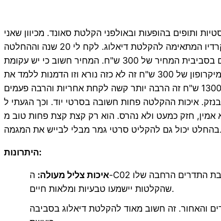
יות ותופים בהופעות ובאולפני הקלטת סאונד. מכיוון שאני
מוזיקאי גרוע מאוד, בכלל לא שמתי לב אליו, למרות שיש לו את כל המאפיינים של מיקרופון קונדנסר שטח עם תבנית קרדיו המתאימה להקלטת דיאלוג. לקח לי 20 שנה וההחלטה
שלנו כמגמה להתחיל לאפשר לתלמידי כיתה יוד להקליט דיאלוג בסרטיהם כדי שאתחיל לחפש שוב מיקרופונים איכותיים בסביבית המחיר של 300 ש"ח. המחיר חשוב כי יש עקומת
למידה לשימוש בציוד יקר, תלמידים יכולים להרוס ציוד על ידי שימוש לא נכון והם צריכים ללמוד לקחת אחריות. להרוס מיקרופון של 300 ש"ח זה לא כזה נורא וזו הדמנות ללמד את
התלמידים לקחת אחריות (שתי משמרות במקדונלד והם יכולים לשלם על מיקרופון חדש) אבל להרוס מיקרופון של 1300 ש"ח זה הרבה יותר קשה לקחת אחריות והרבה פעמים
חשובה בסרטי יוד. וכך הגעתי לsamson C02. בגלל המחיר. הוא עולה גם בסביבות ה300 ש"ח כמו המיקרופון הידוע לשמצה. אך
זק כמעט ולא נהרס. הוא רק קצת קצת פחות טוב מrode ntg2. הוא
 סרטי גמר מבלי לבייש את המגמה.
היתרונות:
איכות צליל מעולה:
ה-C02 מצויד בקפסולה קטנה עם דיאפרגמה מצופה זהב, המספקת צליל חד, ברור ומפורט. תגובת התדרים הרחבה שלו (20Hz-20kHz) מבטיחה
שהקלטות יישמעו טבעיות ומלאות חיים.
ים והאחור. זה חשוב מאוד להקלטת דיאלוג בסביבה