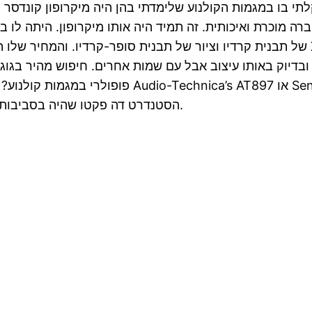
יקרופון הראשון שנתקלתי בו במגמות הקולנוע שלימדתי בהן היה מיקרופו
 מוכרת ואיכותית. זה תמיד היה אותו מיקרופון. היתה לו בט
ץ. ובדיוק באותו עיצוב אבל עם שמות אחרים. חיפוש מהיר בגוג
פופולרי במגמות קולנוע? - בגלל המחיר. המיקרופ
ש"ח, שלא להזכיר את MKH416 Sennheiser הסטנדרט דה פקטו שהיה בסביבות ה5000 ש"ח.