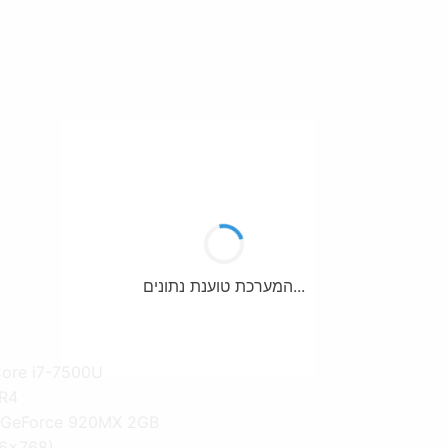
המערכת טוענת נתונים...
מעבד: re i7-7500U
זיכ
כרטיס מסך: orce 920MX 2GB
מסך: 15.6" 