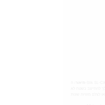
תיאור:
ה-Slik SL-CXSPRRG Tripod Sprint Pro EZ היא חצובה איכותית וקלת משקל. רגלי החצובה עשויות
 לך להתייצב בשטח לא