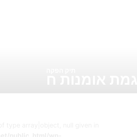
תיק הפקה
 type array|object, null given in
et/public_html/wp-