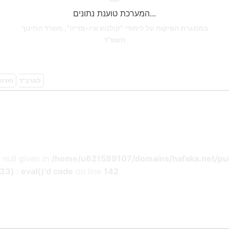
המערכת טוענת נתונים...
במסגרת הפיקוח על לימודי "קולנוע וניו-מדיה", משרד החינוך
תשפ"ד
הדפסת PDF למרב"ד
חזרה 
 null given in
/home/u621599107/domains/hafaka.net/pub
) : eval()'d code
on line
142