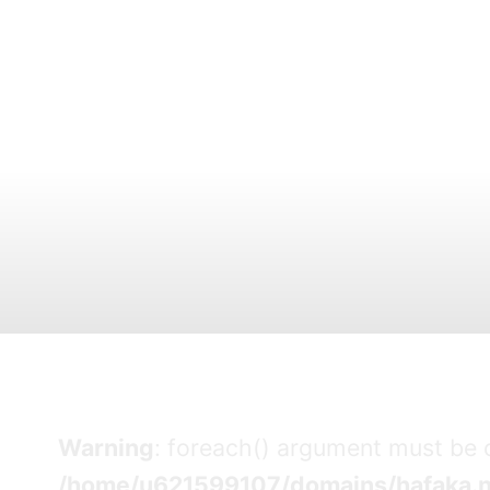
Warning
: foreach() argument must be of
/home/u621599107/domains/hafaka.n