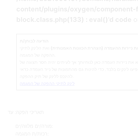
content/plugins/oxygen/component-
block.class.php(133) : eval()'d code
o
הודעה לבוחן/ת
את ניירות ההעמדה (הצהרת הכוונות האמנותית)
ואת הלינק לתיקי
ההפקה של המגמה.
א את ניירות העמדה כאן לנוחיותך אך לעיתים יהיה חסר תצוגה של
פיעו לינקים בלבד. כדי להינות גם מהתמונות של נייר העמדה כדאי
להינכס ללינק של תיק ההפקה.
לינק לתיקי ההפקה של המגמה
תאריכי הפקה:
עד
מורה/ים מלווה/ים:
רכזת/ת המגמה: