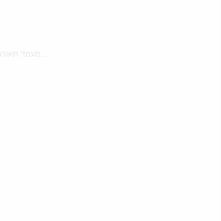
מעמד תאורה מאלומיניום שנועד לת...