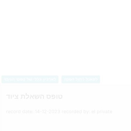
לפאנל ניהול הפקה
לארכיון כללי של טפסי הגיבוי
טופס השאלת ציוד
record date: 14-12-2023 recorded by: el private