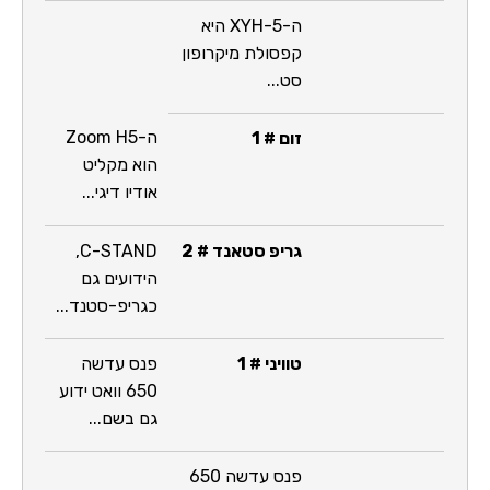
ה-XYH-5 היא
קפסולת מיקרופון
סט...
ה-Zoom H5
זום # 1
הוא מקליט
אודיו דיגי...
גריפ סטאנד # 2
C-STAND,
הידועים גם
כגריפ-סטנד...
טוויני # 1
פנס עדשה
650 וואט ידוע
גם בשם...
פנס עדשה 650