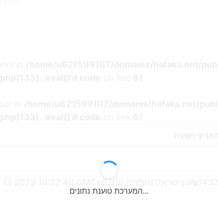
l.com
bool in
/home/u621599107/domains/hafaka.net/pub
hp(133) : eval()'d code
on line
61
ool in
/home/u621599107/domains/hafaka.net/publ
hp(133) : eval()'d code
on line
61
אריך ושעה
Mon Feb 13 2023 10:22:40 GMT+
המערכת טוענת נתונים...