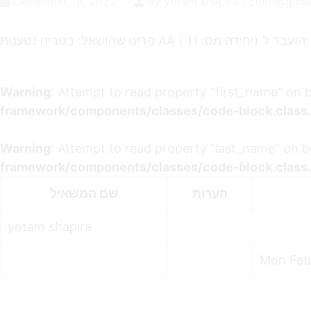
December 19, 2022
By yotam shapira.yotam@gmai
פריט שהושאל: בטריה נטענות AA ( יחידה מס: 11) הועבר ל:
Warning
: Attempt to read property "first_name" on 
framework/components/classes/code-block.class.p
Warning
: Attempt to read property "last_name" on b
framework/components/classes/code-block.class.p
הערות
שם המשאיל
yotam shapira