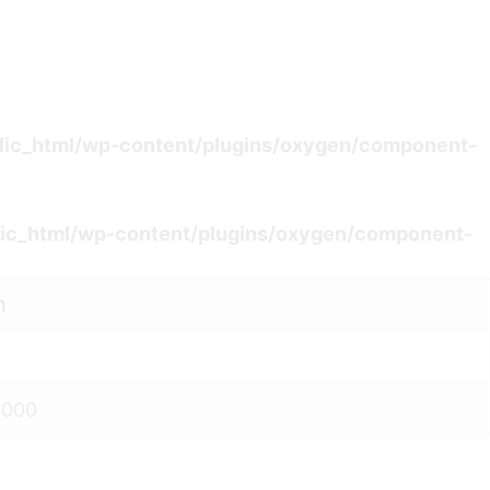
lic_html/wp-content/plugins/oxygen/component-
ic_html/wp-content/plugins/oxygen/component-
ת
0200 (שעון ישראל (חורף))432000