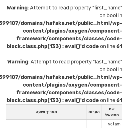
Warning
: Attempt to read property 
/home/u621599107/domains/hafaka.net/publi
content/plugins/oxygen/
framework/components/clas
block.class.php(133) : eval()'d co
Warning
: Attempt to read property
/home/u621599107/domains/hafaka.net/publi
content/plugins/oxygen/
framework/components/clas
block.class.php(133) : eval()'d co
ות
תאריך ושעה