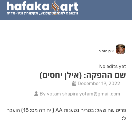
ה: (אילן יחסים
Decembe
By yotam shapira.yotam
פריט שהושאל: בטריה נטענות AA ( יחידה מס: 18) הועבר