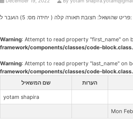
December 19, 2022
By yotam shapira.yotam@gmai
פריט שהושאל: חצובת תאורה קלה ( יחידה מס: 5) הועבר ל:
Warning
: Attempt to read property "first_name" on 
framework/components/classes/code-block.class.p
Warning
: Attempt to read property "last_name" on b
framework/components/classes/code-block.class.p
הערות
שם המשאיל
yotam shapira