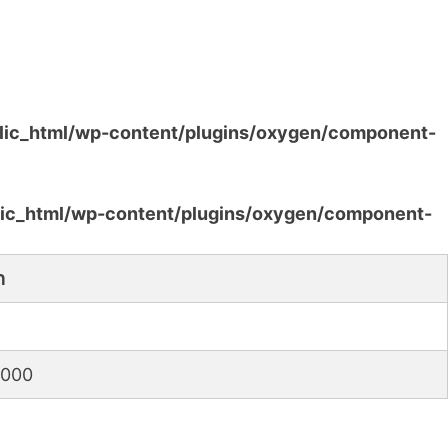
lic_html/wp-content/plugins/oxygen/component-
ic_html/wp-content/plugins/oxygen/component-
ת
0200 (שעון ישראל (חורף))432000