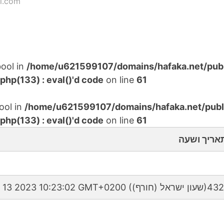
l.com
bool in
/home/u621599107/domains/hafaka.net/pub
hp(133) : eval()'d code
on line
61
ool in
/home/u621599107/domains/hafaka.net/publ
hp(133) : eval()'d code
on line
61
אריך ושעה
Mon Feb 13 2023 10:23:02 GMT+