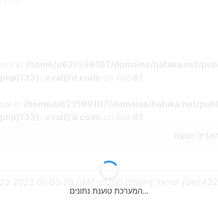
l.com
bool in
/home/u621599107/domains/hafaka.net/pub
hp(133) : eval()'d code
on line
61
ool in
/home/u621599107/domains/hafaka.net/publ
hp(133) : eval()'d code
on line
61
אריך ושעה
Sun Jan 22 2023 00:03:29 GMT+
המערכת טוענת נתונים...