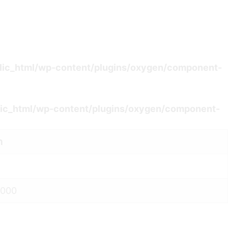
lic_html/wp-content/plugins/oxygen/component-
ic_html/wp-content/plugins/oxygen/component-
ת
0200 (שעון ישראל (חורף))432000