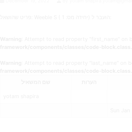
December 19, 2022
By yotam shapira.yotam@gmai
פריט שהושאל: Weeble S ( יחידה מס: 1) הועבר ל:
Warning
: Attempt to read property "first_name" on 
framework/components/classes/code-block.class.p
Warning
: Attempt to read property "last_name" on b
framework/components/classes/code-block.class.p
הערות
שם המשאיל
yotam shapira