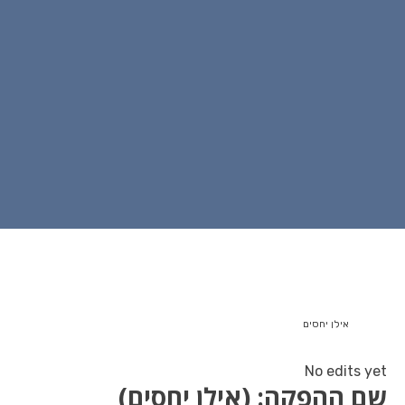
אילן יחסים
No edits yet
שם ההפקה: (אילן יחסים)