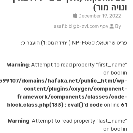
ר
Decembe
ושאל
Warning
: Attempt to read property 
/home/u621599107/domains/hafaka.net/publi
content/plugins/oxygen/
framework/components/clas
block.class.php(133) : eval()'d co
Warning
: Attempt to read property