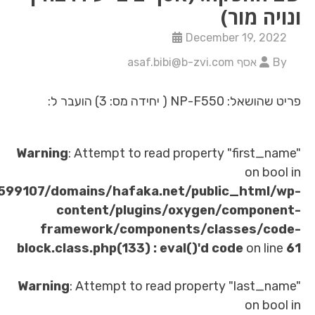
ר
Decembe
ושאל
Warning
: Attempt to read property 
/home/u621599107/domains/hafaka.net/publi
content/plugins/oxygen/
framework/components/clas
block.class.php(133) : eval()'d co
Warning
: Attempt to read property