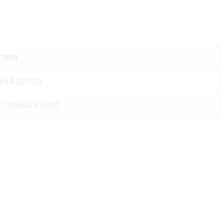
תארי
Thu Jan 05 2023 17:01:39 GMT+0200 (שעון ישראל (חורף))432000
d Time)432000