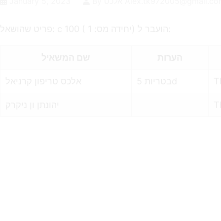
 אלכס Alex.tk972005@gmail.com
January 5, 2023
פריט שהושאל: c 100 ( יחידה מס: 1) הועבר ל:
הערות
שם המשאיל
בטריות 5d
אלכס טריפון קרניאל
T
יהונתן ון ניקרק