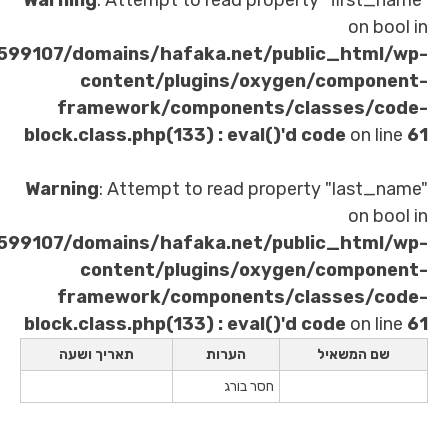
Warning
: Attempt to read property 
/home/u621599107/domains/hafaka.net/publi
content/plugins/oxygen/
framework/components/clas
block.class.php(133) : eval()'d co
Warning
: Attempt to read property
/home/u621599107/domains/hafaka.net/publi
content/plugins/oxygen/
framework/components/clas
block.class.php(133) : eval()'d co
ל
הערות
תאריך ושעה
חסר בורג