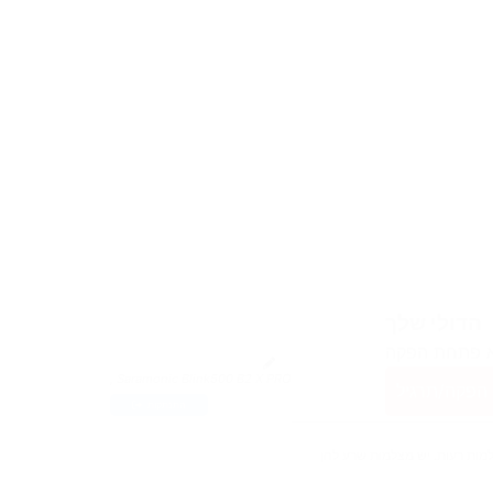
הדולי שלך
 פתחת הפקה
, Saramonic Blink500 B2 X PRO
הפקה/תרגיל
התנתקות