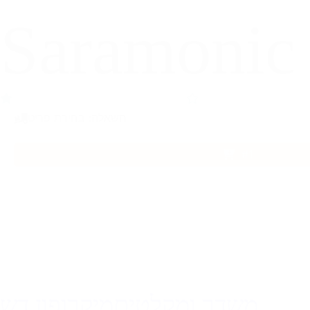
Saramonic
השאלה: בחירת פריט
#1
משדר ומקלטים
מיקרופון דש