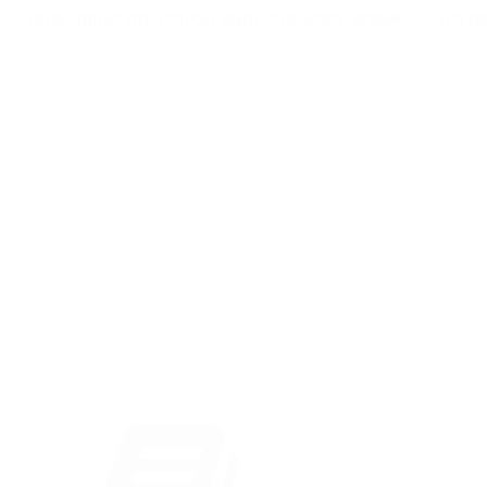
Saramonic Blink500 B2 X PRO היא מערכת מיקרופון אלחוטי קומפקטית וקלילה המציעה איכות קול ברמה מקצועית. היא כוללת שני משדרים ל-2 אנשים, מקלט אחד ומגוון אביזרים, מה שהופך אותה